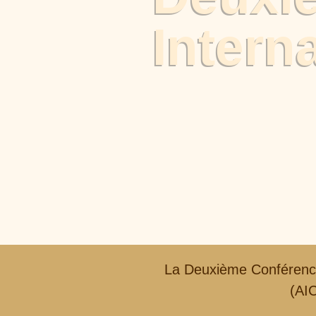
Intern
La Deuxième Conférence 
(AIC