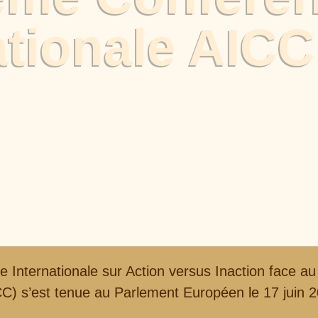
ationale AICC
Internationale sur Action versus Inaction face 
C) s’est tenue au Parlement Européen le 17 juin 