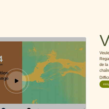
V
Veule
Regar
de la
chaî
Diffic
eas